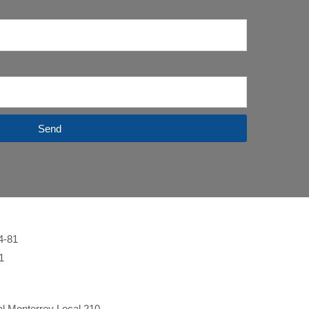
Send
4-81
1
l Monterrey Local 210