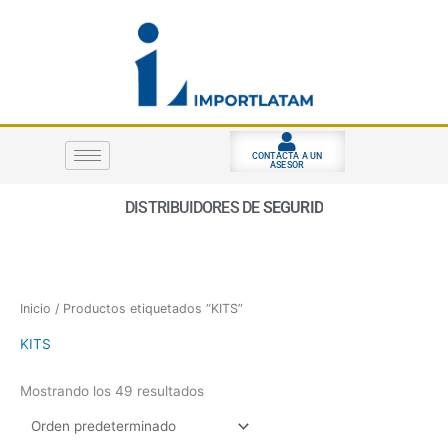
Ir
al
contenido
CONTACTA A UN
ASESOR
DISTRIBUIDORES DE
S
E
G
U
R
I
D
A
D
E
L
Inicio
/ Productos etiquetados “KITS”
KITS
Mostrando los 49 resultados