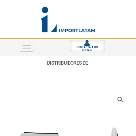
Ir
al
contenido
CONTACTA A UN
ASESOR
DISTRIBUIDORES DE
S
E
G