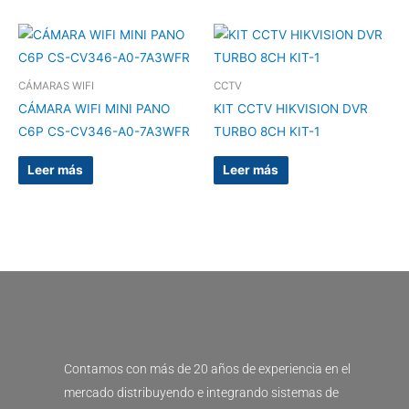
CÁMARAS WIFI
CCTV
CÁMARA WIFI MINI PANO
KIT CCTV HIKVISION DVR
C6P CS-CV346-A0-7A3WFR
TURBO 8CH KIT-1
Leer más
Leer más
Contamos con más de 20 años de experiencia en el
mercado distribuyendo e integrando sistemas de