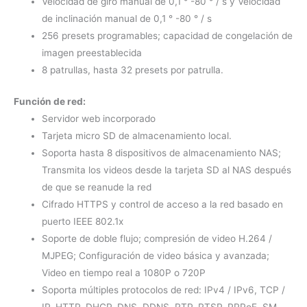
Velocidad de giro manual de 0,1 ° -80 ° / s y Velocidad
de inclinación manual de 0,1 ° -80 ° / s
256 presets programables; capacidad de congelación de
imagen preestablecida
8 patrullas, hasta 32 presets por patrulla.
Función de red:
Servidor web incorporado
Tarjeta micro SD de almacenamiento local.
Soporta hasta 8 dispositivos de almacenamiento NAS;
Transmita los videos desde la tarjeta SD al NAS después
de que se reanude la red
Cifrado HTTPS y control de acceso a la red basado en
puerto IEEE 802.1x
Soporte de doble flujo; compresión de video H.264 /
MJPEG; Configuración de video básica y avanzada;
Video en tiempo real a 1080P o 720P
Soporta múltiples protocolos de red: IPv4 / IPv6, TCP /
IP, HTTP, DHCP, DNS, DDNS, RTP, RTSP, PPPoE, SM,