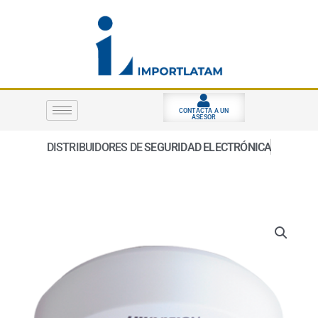
Ir
al
contenido
CONTACTA A UN
ASESOR
DISTRIBUIDORES DE
SEGURIDAD ELECTRÓNICA