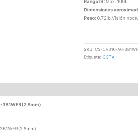
Rango IR:
Max. 100f.
Dimensiones aproximad
Peso:
0.72lb.Visión noct
SKU:
CS-CV310-A0-3B1WF
Etiqueta:
CCTV
0-3B1WFR(2.8mm)
-3B1WFR(2.8mm)