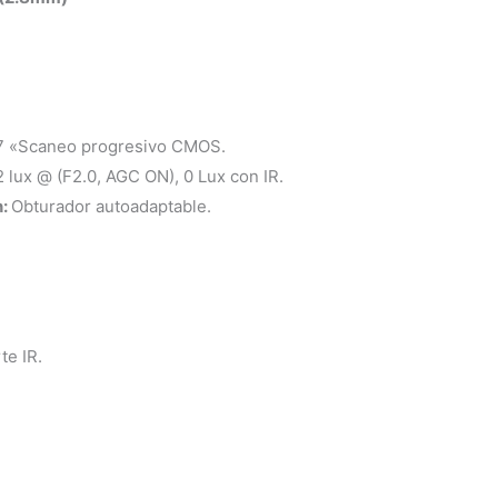
.7 «Scaneo progresivo CMOS.
2 lux @ (F2.0, AGC ON), 0 Lux con IR.
n:
Obturador autoadaptable.
te IR.