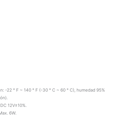
: -22 ° F ~ 140 ° F (-30 ° C ~ 60 ° C), humedad 95%
ón).
:
DC 12V±10%.
Max. 6W.