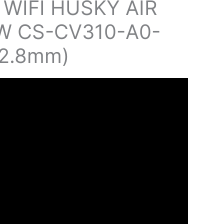
WIFI HUSKY AIR
W CS-CV310-A0-
2.8mm)