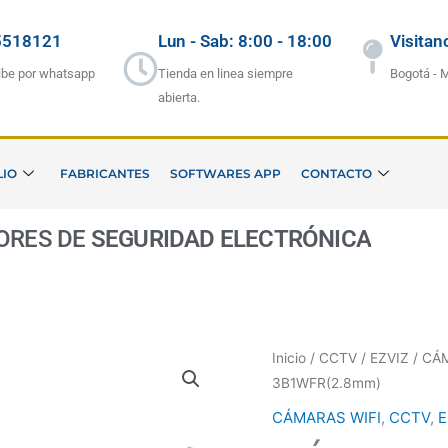
5518121
Lun - Sab: 8:00 - 18:00
Visitan
ibe por whatsapp
Tienda en linea siempre
Bogotá - 
abierta.
LIO
FABRICANTES
SOFTWARES APP
CONTACTO
DORES DE
SEGURIDAD ELECTRÓNICA
Inicio
/
CCTV
/
EZVIZ
/ CÁ
3B1WFR(2.8mm)
CÁMARAS WIFI
,
CCTV
,
E