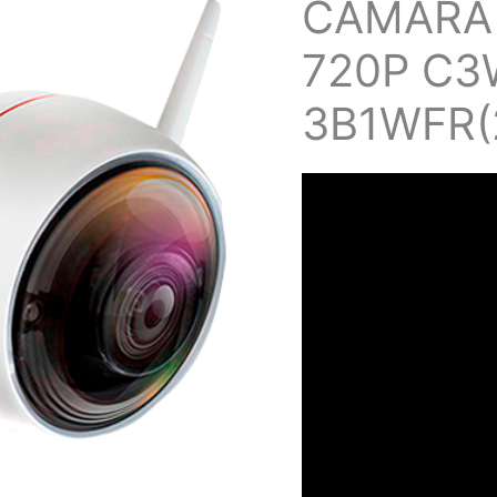
CÁMARA 
720P C3
3B1WFR(