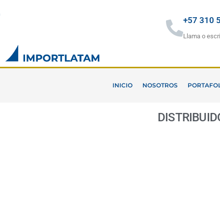
Ir
al
+57 310 
contenido
Llama o escr
INICIO
NOSOTROS
PORTAFO
DISTRIBUI