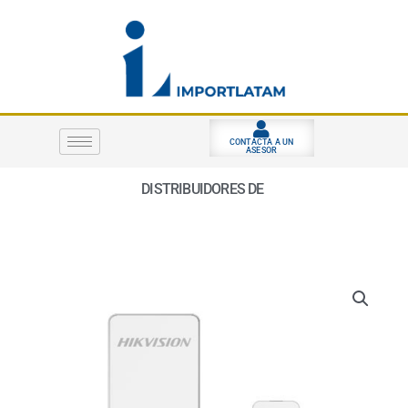
Ir
al
contenido
CONTACTA A UN
ASESOR
DISTRIBUIDORES DE
S
E