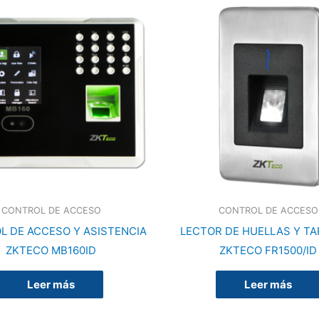
CONTROL DE ACCESO
CONTROL DE ACCESO
L DE ACCESO Y ASISTENCIA
LECTOR DE HUELLAS Y TA
ZKTECO MB160ID
ZKTECO FR1500/ID
Leer más
Leer más