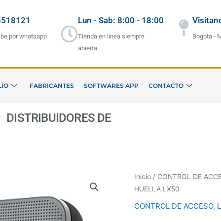
5518121
Lun - Sab: 8:00 - 18:00
Visitan
ibe por whatsapp
Tienda en linea siempre
Bogotá - 
abierta.
LIO
FABRICANTES
SOFTWARES APP
CONTACTO
DISTRIBUIDORES DE
S
E
G
Inicio
/
CONTROL DE ACC
HUELLA LX50
CONTROL DE ACCESO
,