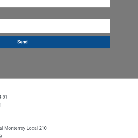
Send
4-81
1
l Monterrey Local 210
9