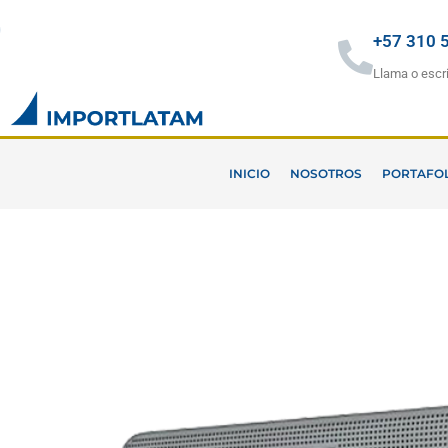
Ir
al
+57 310 
contenido
Llama o escr
INICIO
NOSOTROS
PORTAFO