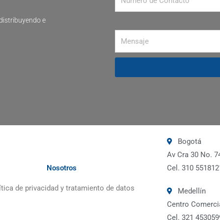
distribuyendo e
Mensaje
Bogotá
Av Cra 30 No. 7
Nosotros
Cel. 310 551812
ítica de privacidad y tratamiento de datos
Medellín
Centro Comercia
Cel. 321 453059