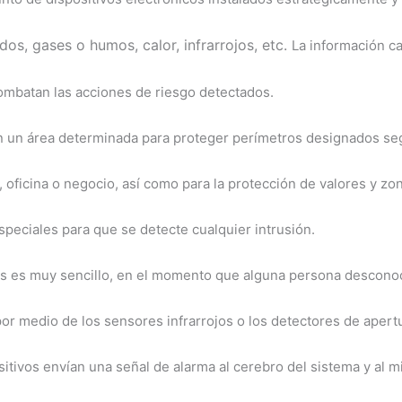
dos, g
ases o humos, c
alor, i
nfrarrojos,
etc.
La información c
combatan las acciones de riesgo detectados.
 en un área determinada para proteger perímetros designados s
oficina o negocio, así como para la protección de valores y zon
speciales para que se detecte cualquier intrusión.
as es muy sencillo, en el momento que alguna persona desconoci
 por medio de los sensores infrarrojos o los detectores de aper
sitivos envían una señal de alarma al cerebro del sistema y al m