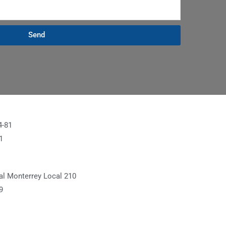
Send
4-81
1
l Monterrey Local 210
9