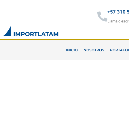
Ir
al
+57 310 
contenido
Llama o escr
INICIO
NOSOTROS
PORTAFO