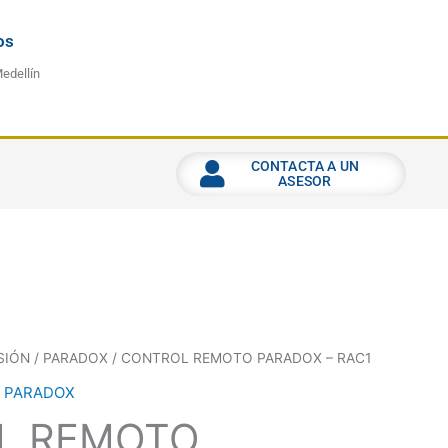
os
Medellín
CONTACTA A UN
ASESOR
SIÓN
/
PARADOX
/ CONTROL REMOTO PARADOX – RAC1
,
PARADOX
L REMOTO