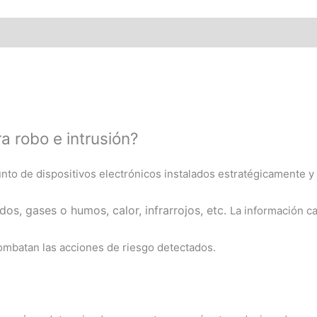
a robo e intrusión?
unto de dispositivos electrónicos instalados estratégicamente y
dos, g
ases o humos, c
alor, i
nfrarrojos,
etc.
La información c
combatan las acciones de riesgo detectados.