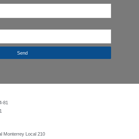
Send
4-81
1
l Monterrey Local 210