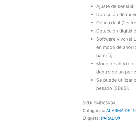
Ajuste de sensibil
Detección de movi
Óptica dual (2 se
Detección digital 
Software vivo (el
en modo de ahorro 
batería)
Modo de ahorro de
dentro de un perí
Se puede utilizar 
pesado (SB85).
SKU:
PMD85K9A
Categorías:
ALARMA DE I
Etiqueta:
PARADOX