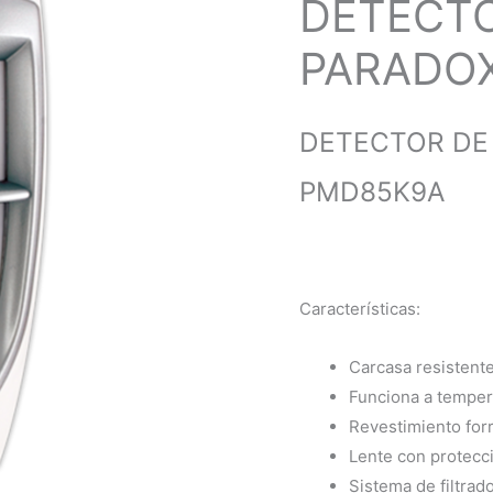
DETECTO
PARADOX
DETECTOR DE
PMD85K9A
Características:
Carcasa resistent
Funciona a tempera
Revestimiento for
Lente con protecc
Sistema de filtrad