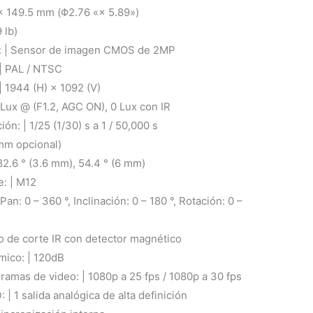
× 149.5 mm (Φ2.76 «× 5.89»)
 lb)
: | Sensor de imagen CMOS de 2MP
 | PAL / NTSC
| 1944 (H) × 1092 (V)
1 Lux @ (F1.2, AGC ON), 0 Lux con IR
n: | 1/25 (1/30) s a 1 / 50,000 s
mm opcional)
82.6 ° (3.6 mm), 54.4 ° (6 mm)
e: | M12
Pan: 0 – 360 °, Inclinación: 0 – 180 °, Rotación: 0 –
tro de corte IR con detector magnético
mico: | 120dB
ramas de video: | 1080p a 25 fps / 1080p a 30 fps
 | 1 salida analógica de alta definición