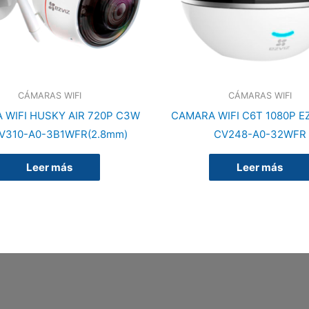
CÁMARAS WIFI
CÁMARAS WIFI
 WIFI HUSKY AIR 720P C3W
CAMARA WIFI C6T 1080P EZ
V310-A0-3B1WFR(2.8mm)
CV248-A0-32WFR
Leer más
Leer más