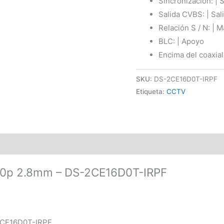
Sincronización: | 
Salida CVBS: | Sa
Relación S / N: | 
BLC: | Apoyo
Encima del coaxial
SKU:
DS-2CE16D0T-IRPF
Etiqueta:
CCTV
0p 2.8mm – DS-2CE16D0T-IRPF
2CE16D0T-IRPF