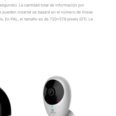
egundo). La cantidad total de información por
ue pueden crearse se basará en el número de líneas
s. En PAL, el tamaño es de 720×576 píxels (D1). La