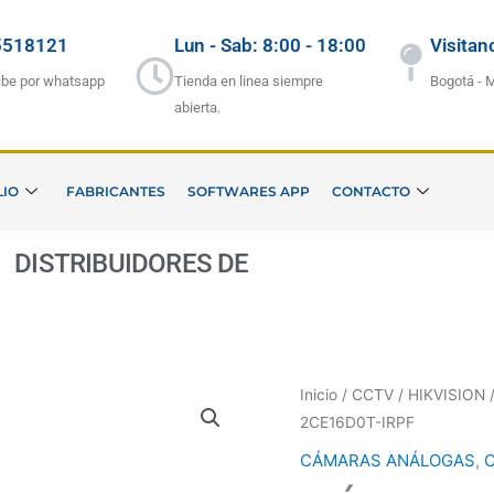
5518121
Lun - Sab: 8:00 - 18:00
Visitan
ibe por whatsapp
Tienda en linea siempre
Bogotá - 
abierta.
LIO
FABRICANTES
SOFTWARES APP
CONTACTO
ISTRIBUIDORES DE
S
E
G
U
Inicio
/
CCTV
/
HIKVISION
/
2CE16D0T-IRPF
CÁMARAS ANÁLOGAS
,