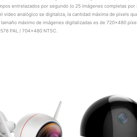
mpos entrelazados por segundo (o 25 imágenes completas por s
video analógico se digitaliza, la cantidad máxima de píxels q
el tamaño máximo de imágenes digitalizadas es de 720×480 píxel
4×576 PAL / 704×480 NTSC.