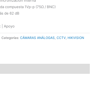
Sincronización interna
lida compuesta 1Vp-p (75Ω / BNC)
Más de 62 dB
: | Apoyo
Categorías:
CÁMARAS ANÁLOGAS
,
CCTV
,
HIKVISION