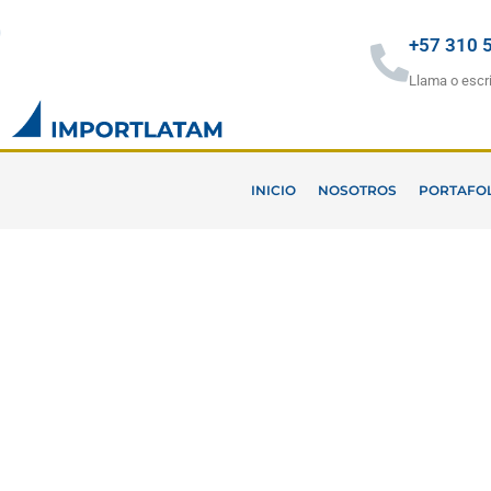
Ir
al
+57 310 
contenido
Llama o escr
INICIO
NOSOTROS
PORTAFO
D