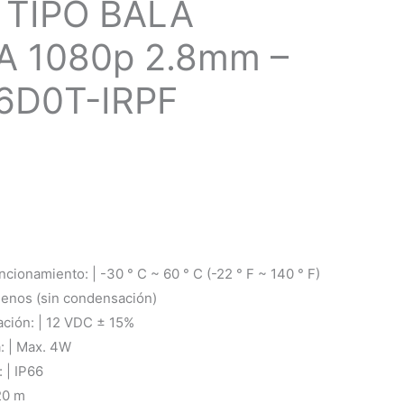
TIPO BALA
A 1080p 2.8mm –
6D0T-IRPF
cionamiento: | -30 ° C ~ 60 ° C (-22 ° F ~ 140 ° F)
nos (sin condensación)
ación: | 12 VDC ± 15%
: | Max. 4W
 | IP66
20 m