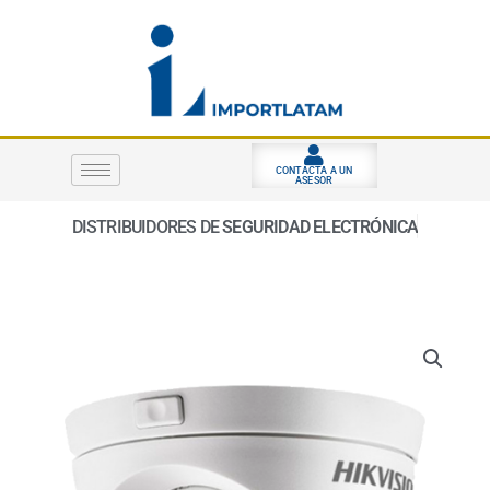
Ir
al
contenido
CONTACTA A UN
ASESOR
DISTRIBUIDORES DE
SEGURIDAD ELECTRÓNICA