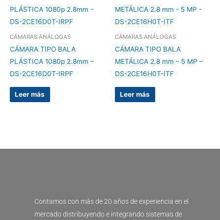
CÁMARAS ANÁLOGAS
CÁMARAS ANÁLOGAS
CÁMARA TIPO BALA
CÁMARA TIPO BALA
PLÁSTICA 1080p 2.8mm –
METÁLICA 2.8 mm – 5 MP –
DS-2CE16D0T-IRPF
DS-2CE16H0T-ITF
Leer más
Leer más
Contamos con más de 20 años de experiencia en el
mercado distribuyendo e integrando sistemas de