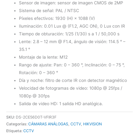
Sensor de imagen: sensor de imagen CMOS de 2MP
Sistema de señal: PAL / NTSC
Píxeles efectivos: 1930 (H) × 1088 (V)
Iluminación: 0.01 Lux @ (F1.2, AGC ON), 0 Lux con IR
Tiempo de obturación: 1/25 (1/30) s a 1 / 50,000 s
Lente: 2.8 – 12 mm @ F1.4, ángulo de visión: 114.5 ° –
35.1 °
Montaje de la lente: M12
Rango de ajuste: Pan: 0 – 360 °, Inclinación: 0 – 75 °,
Rotación: 0 – 360 °
Día y noche: filtro de corte IR con detector magnético
Velocidad de fotogramas de video: 1080p @ 25fps /
1080p @ 30fps
Salida de video HD: 1 salida HD analógica.
SKU:
DS-2CE56D0T-VFIR3F
Categorías:
CÁMARAS ANÁLOGAS
,
CCTV
,
HIKVISION
Etiqueta:
CCTV