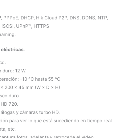
P, PPPoE, DHCP, Hik Cloud P2P, DNS, DDNS, NTP,
 iSCSI, UPnP™, HTTPS
eaming.
 eléctricas:
cd.
 duro: 12 W.
eración: -10 ºC hasta 55 ºC
 × 200 × 45 mm (W × D × H)
isco duro.
 HD 720.
álogas y cámaras turbo HD.
ión para ver lo que está sucediendo en tiempo real
ta, etc.
aptura fotos, adelanta y retrocede el vídeo.