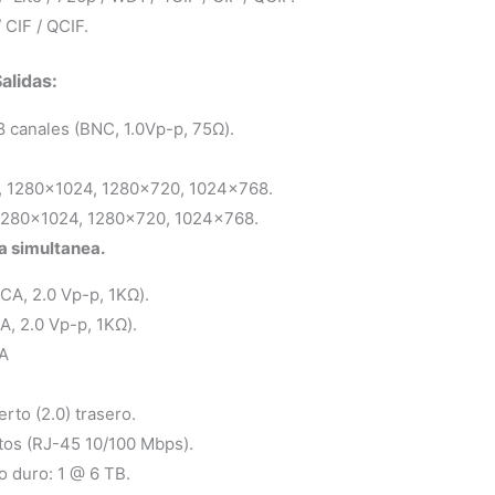
 CIF / QCIF.
alidas:
8 canales (BNC, 1.0Vp-p, 75Ω).
0, 1280×1024, 1280×720, 1024×768.
1280×1024, 1280×720, 1024×768.
a simultanea.
RCA, 2.0 Vp-p, 1KΩ).
A, 2.0 Vp-p, 1KΩ).
/A
rto (2.0) trasero.
etos (RJ-45 10/100 Mbps).
o duro: 1 @ 6 TB.