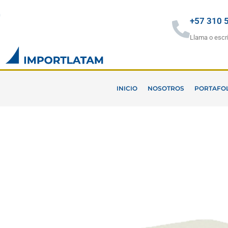
Ir
al
+57 310 
contenido
Llama o escr
INICIO
NOSOTROS
PORTAFO
D