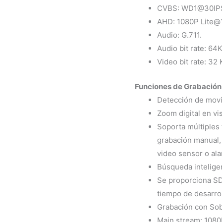
CVBS: WD1@30IP
AHD: 1080P Lite@1
Audio: G.711.
Audio bit rate: 64
Video bit rate: 32
Funciones de Grabación 
Detección de movi
Zoom digital en vi
Soporta múltiples 
grabación manual, 
video sensor o ala
Búsqueda intelige
Se proporciona SD
tiempo de desarrol
Grabación con Sob
Main stream: 1080P