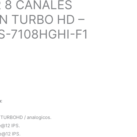
R 8 CANALES
ON TURBO HD –
DS-7108HGHI-F1
:
 TURBOHD / analogicos.
e@12 IPS.
e@12 IPS.