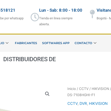
5518121
Lun - Sab: 8:00 - 18:00
Visitan
ibe por whatsapp
Tienda en linea siempre
Bogotá - 
abierta.
LIO
FABRICANTES
SOFTWARES APP
CONTACTO
ISTRIBUIDORES DE
S
E
G
U
R
Inicio
/
CCTV
/
HIKVISION
/
DS-7108HGHI-F1
CCTV
,
DVR
,
HIKVISION