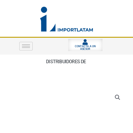
Ir
al
contenido
CONTACTA A UN
ASESOR
DISTRIBUIDORES DE
S
E
G