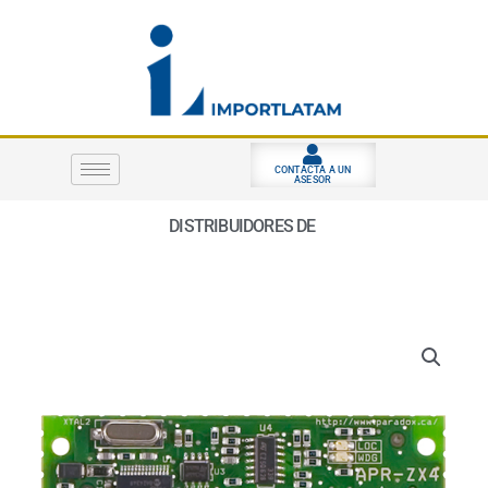
Ir
al
contenido
CONTACTA A UN
ASESOR
DISTRIBUIDORES DE
S
E
G