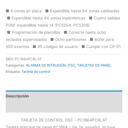
■ 8 zonas en placa ■ Expandible hasta 64 zonas cableadas
■ Expandible hasta 64 zonas inalámbricas ■ Cuatro salidas
PGM: expandible hasta 14 (PC5204, PC5208)
■ Programación de plantillas ■ Conecte hasta ocho
teclados supervisados ■ Ocho particiones ■ Búfer para
500 eventos ■ 95 códigos de usuario ■ Cumple con CP-01
SKU:
PC1864PCBLAT
Categorías:
ALARMA DE INTRUSIÓN
,
DSC
,
TARJETAS DE PANEL
Etiqueta:
Tarjeta de control
Descripción
Valoraciones (0)
TARJETA DE CONTROL DSC – PC1864PCBLAT
Tarjeta principal de panel PC1864 – V4.24, español, incluye