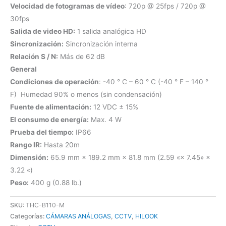
Velocidad de fotogramas de vídeo
: 720p @ 25fps / 720p @
30fps
Salida de video HD:
1 salida analógica HD
Sincronización:
Sincronización interna
Relación S / N:
Más de 62 dB
General
Condiciones de operación
: -40 ° C – 60 ° C (-40 ° F – 140 °
F) Humedad 90% o menos (sin condensación)
Fuente de alimentación:
12 VDC ± 15%
El consumo de energía:
Max. 4 W
Prueba del tiempo:
IP66
Rango IR:
Hasta 20m
Dimensión:
65.9 mm × 189.2 mm × 81.8 mm (2.59 «× 7.45» ×
3.22 «)
Peso:
400 g (0.88 lb.)
SKU:
THC-B110-M
Categorías:
CÁMARAS ANÁLOGAS
,
CCTV
,
HILOOK