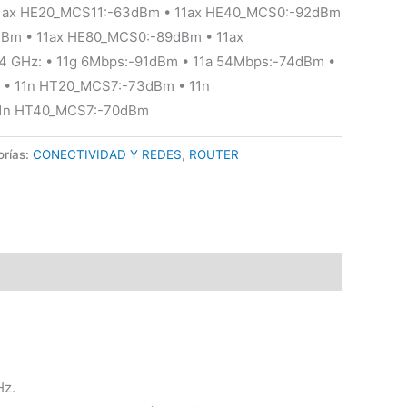
1ax HE20_MCS11:-63dBm • 11ax HE40_MCS0:-92dBm
dBm • 11ax HE80_MCS0:-89dBm • 11ax
4 GHz: • 11g 6Mbps:-91dBm • 11a 54Mbps:-74dBm •
• 11n HT20_MCS7:-73dBm • 11n
1n HT40_MCS7:-70dBm
orías:
CONECTIVIDAD Y REDES
,
ROUTER
Hz.