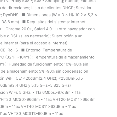
PTV: Proxy IGMP; IGMP Snooping; Puente; Etiqueta
e direcciones; Lista de clientes DHCP; Servidor
; DynDNS ■ Dimensiones (W × D × H): 10,2 × 5,3 ×
 × 38,6 mm) ■ Requisitos del sistema: Internet
.0+, Chrome 20.0+, Safari 4.0+ u otro navegador con
le o DSL (si es necesario); Suscripción a un
e Internet (para el acceso a Internet)
, CE, RoHS ■ Entorno: Temperatura de
℃ (32℉ ~104℉); Temperatura de almacenamiento:
); Humedad de funcionamiento: 10%~90% sin
 de almacenamiento: 5%~90% sin condensación
ión WiFi: CE: <20dBm(2.4 GHz); <23dBm(5,15
30dBm(2,4 GHz y 5,15 GHz~5,825 GHz)
ción WiFi: 5 GHz: • 11a 6Mbps:-97dBm • 11a
 VHT20_MCS0:-96dBm • 11ac VHT20_MCS11:-66dBm
dBm • 11ac VHT40_MCS11:-63dBm • 11ac
1ac VHT80_MCS11:-60dBm • 11ax