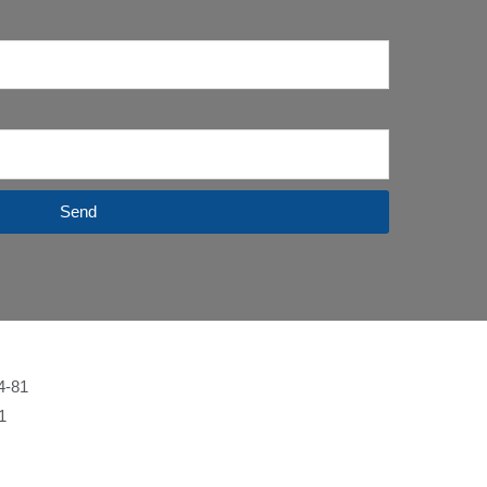
Send
4-81
1