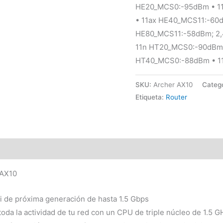
HE20_MCS0:-95dBm • 1
• 11ax HE40_MCS11:-60
HE80_MCS11:-58dBm; 2,
11n HT20_MCS0:-90dBm 
HT40_MCS0:-88dBm • 1
SKU:
Archer AX10
Categ
Etiqueta:
Router
 AX10
i de próxima generación de hasta 1.5 Gbps
toda la actividad de tu red con un CPU de triple núcleo de 1.5 G