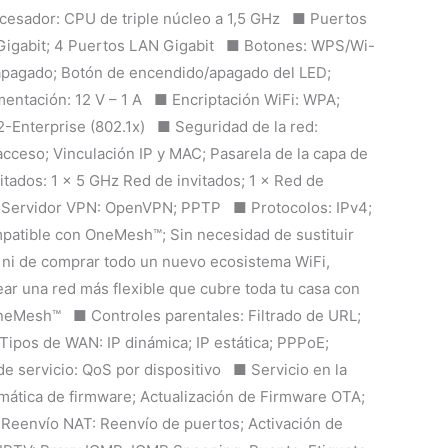
esador: CPU de triple núcleo a 1,5 GHz ■ Puertos
 Gigabit; 4 Puertos LAN Gigabit ■ Botones: WPS/Wi-
apagado; Botón de encendido/apagado del LED;
mentación: 12 V – 1 A ■ Encriptación WiFi: WPA;
nterprise (802.1x) ■ Seguridad de la red:
 acceso; Vinculación IP y MAC; Pasarela de la capa de
tados: 1 × 5 GHz Red de invitados; 1 × Red de
 Servidor VPN: OpenVPN; PPTP ■ Protocolos: IPv4;
tible con OneMesh™; Sin necesidad de sustituir
s ni de comprar todo un nuevo ecosistema WiFi,
ar una red más flexible que cubre toda tu casa con
neMesh™ ■ Controles parentales: Filtrado de URL;
ipos de WAN: IP dinámica; IP estática; PPPoE;
 servicio: QoS por dispositivo ■ Servicio en la
mática de firmware; Actualización de Firmware OTA;
eenvío NAT: Reenvío de puertos; Activación de