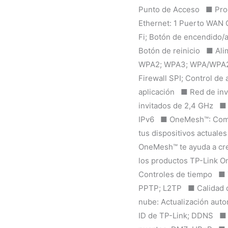
Punto de Acceso ■ Proc
Ethernet: 1 Puerto WAN
Fi; Botón de encendido/
Botón de reinicio ■ Ali
WPA2; WPA3; WPA/WPA2-E
Firewall SPI; Control de
aplicación ■ Red de invi
invitados de 2,4 GHz ■
IPv6 ■ OneMesh™: Compa
tus dispositivos actuale
OneMesh™ te ayuda a cre
los productos TP-Link O
Controles de tiempo ■ T
PPTP; L2TP ■ Calidad de
nube: Actualización auto
ID de TP-Link; DDNS ■ R