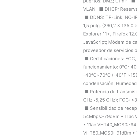
puertos; DMZ; UPnP ■ I
VLAN ■ DHCP: Reserva d
■ DDNS: TP-Link; NO-IP
1,5 pulg. (260,2 × 135,0
Explorer 11+, Firefox 12
JavaScript; Módem de cab
proveedor de servicios d
■ Certificaciones: FCC
funcionamiento: 0℃~40
-40℃~70℃ (-40℉ ~158℉
condensación; Humedad
■ Potencia de transmis
GHz~5,25 GHz); FCC: <
■ Sensibilidad de recep
54Mbps:-79dBm • 11ac
• 11ac VHT40_MCS0:-94
VHT80_MCS0:-91dBm • 1