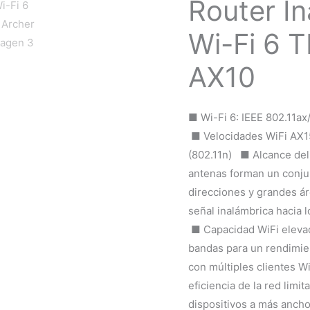
Router I
Wi-Fi 6 T
AX10
■ Wi-Fi 6: IEEE 802.11ax
■ Velocidades WiFi AX1
(802.11n) ■ Alcance del 
antenas forman un conjun
direcciones y grandes ár
señal inalámbrica hacia l
■ Capacidad WiFi elevad
bandas para un rendimi
con múltiples clientes W
eficiencia de la red lim
dispositivos a más anch