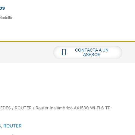
os
Medellín
CONTACTA A UN
ASESOR
REDES
/
ROUTER
/ Router Inalámbrico AX1500 Wi-Fi 6 TP-
S
,
ROUTER