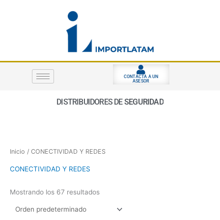
Ir
al
contenido
CONTACTA A UN
ASESOR
DISTRIBUIDORES DE
S
E
G
U
R
I
D
A
D
E
L
E
C
T
Inicio
/ CONECTIVIDAD Y REDES
CONECTIVIDAD Y REDES
Mostrando los 67 resultados