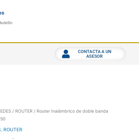
os
Medellín
CONTACTA A UN
ASESOR
REDES
/
ROUTER
/ Router Inalámbrico de doble banda
C50
S
,
ROUTER