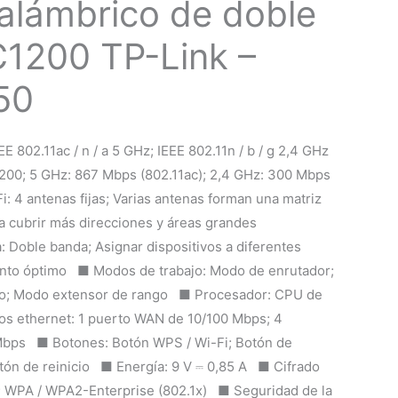
nalámbrico de doble
1200 TP-Link –
50
E 802.11ac / n / a 5 GHz; IEEE 802.11n / b / g 2,4 GHz
00; 5 GHz: 867 Mbps (802.11ac); 2,4 GHz: 300 Mbps
: 4 antenas fijas; Varias antenas forman una matriz
a cubrir más direcciones y áreas grandes
 Doble banda; Asignar dispositivos a diferentes
ento óptimo ■ Modos de trabajo: Modo de enrutador;
o; Modo extensor de rango ■ Procesador: CPU de
s ethernet: 1 puerto WAN de 10/100 Mbps; 4
Mbps ■ Botones: Botón WPS / Wi-Fi; Botón de
tón de reinicio ■ Energía: 9 V ⎓ 0,85 A ■ Cifrado
 WPA / WPA2-Enterprise (802.1x) ■ Seguridad de la