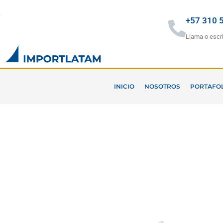
Ir
al
+57 310 
contenido
Llama o escr
INICIO
NOSOTROS
PORTAFO