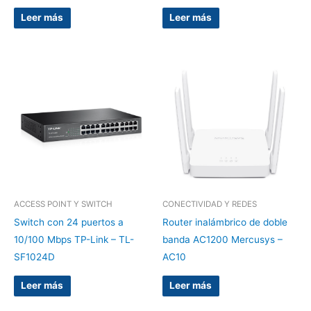
Leer más
Leer más
ACCESS POINT Y SWITCH
CONECTIVIDAD Y REDES
Switch con 24 puertos a
Router inalámbrico de doble
10/100 Mbps TP-Link – TL-
banda AC1200 Mercusys –
SF1024D
AC10
Leer más
Leer más